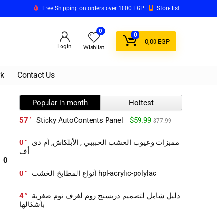
Free Shipping on orders over 1000 EGP
Store list
0
0
0,00
EGP
Login
Wishlist
rk
Contact Us
Popular in month
Hottest
57
Sticky AutoContents Panel
$59.99
$77.99
0
مميزات وعيوب الخشب الحبيبي , الأبلكاش, أم دى
أف
0
0
أنواع المطابخ الخشب hpl-acrylic-polylac
4
دليل شامل لتصميم دريسنج روم لغرف نوم صغرية
بأشكالها