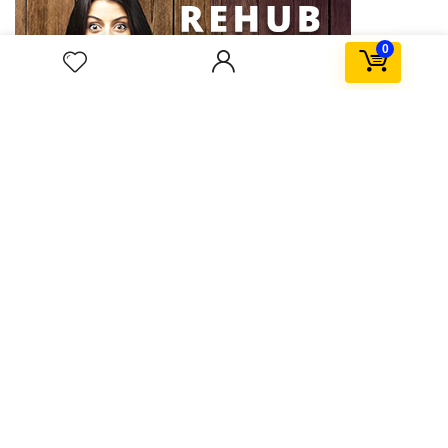
0
About Cityy Mall
City Mall specializes in custom interior solutions, modern kitchens,
dressing rooms, and master bedrooms. We combine smart space