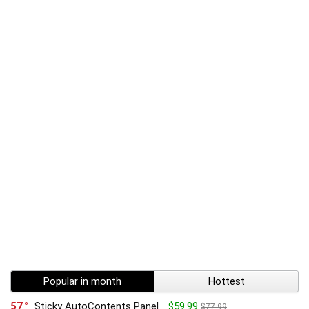
Popular in month
Hottest
57
Sticky AutoContents Panel
$59.99
$77.99